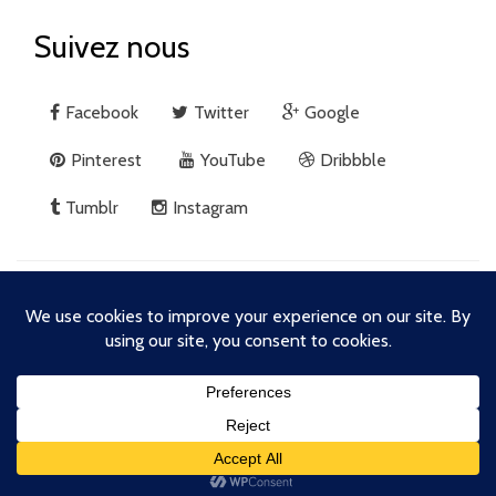
Suivez nous
Facebook
Twitter
Google
Pinterest
YouTube
Dribbble
Tumblr
Instagram
E-mail :
contact@site.com
· Téléphone :
0 332 548 954
© Tous droits réservés, Macho Themes 2016.
Propulsé par
Macho Themes
· Theme:
Riba Lite